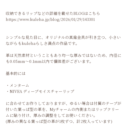
収納できるリップなどの詳細を載せたBLOGはこちら
https://www.kuleha.jp/blog/2026/01/29/143301
シンプルな見た目に、オリジナルの真鍮金具が引き立つ、小さい
ながらもkulehaらしさ満点の作品です。
革は天然素材ということもあり均一な厚みではないため、内径に
も0.05mm～0.1mm以内で個体差がございます。
基本的には
・メンターム
・NIVEA ディープモイスチャーリップ
に合わせてお作りしておりますが、ゆるい場合は付属のテープが
付いた葉っぱ型の革を、Myチャームの内側またはリップクリー
ムに貼り付け、厚みの調整をしてお使いください。
(厚みの異なる葉っぱ型の革が1枚ずつ、計2枚入っています)