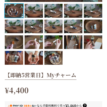
【即納5営業日】Myチャーム
¥4,400
¥1,460
なら
手数料無料で
月々
から