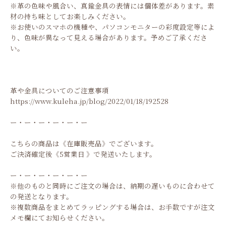
※革の色味や風合い、真鍮金具の表情には個体差があります。素
材の持ち味としてお楽しみください。
※お使いのスマホの機種や、パソコンモニターの彩度設定等によ
り、色味が異なって見える場合があります。予めご了承くださ
い。
革や金具についてのご注意事項
https://www.kuleha.jp/blog/2022/01/18/192528
ー・ー・ー・ー・ー・ー
こちらの商品は《在庫販売品》でございます。
ご決済確定後《5営業日 》で発送いたします。
ー・ー・ー・ー・ー・ー
※他のものと同時にご注文の場合は、納期の遅いものに合わせて
の発送となります。
※複数商品をまとめてラッピングする場合は、お手数ですが注文
メモ欄にてお知らせください。