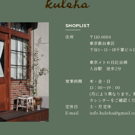
SHOPLIST
住所
〒110-0004
東京都台東区
下谷1－11－18千葉ビル1
東京メトロ日比谷線
入谷駅 徒歩2分
営業時間
木・金・日
13：00～19：00
(月により異なります。
カレンダーをご確認くだ
定休日
土・月 定休
E-mail
info.kuleha@gmail.