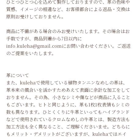
ひとつひとつ心を込めて製作しておりますので、革の色味や
質感、イメージの相違など、お客様都合による返品・交換は
原則お受けしておりません。
商品に不備がある場合のみお受けいたします。その場合はお
手数ですが、商品到着から7日以内に
info.kuleha@gmail.com
にお問い合わせください。ご返送
のご提案をいたします。
革について
また、kulehaで使用している植物タンニンなめしの革は、
革本来の風合いを活かすためあえて表面に余計な加工をして
おりません。その為、小さなシミや傷などが商品に入ること
もございます。ヒトと同じように、革も1枚1枚表情もシミの
数も異なります。ひとくくりに牛革といってもハイブランド
などで使用されているクロムなめしの牛革とは、製造方法も
加工方法も全く異なること、ご理解くださいませ。どちらに
もメリット・デメリットがございますが、kulehaではエイ