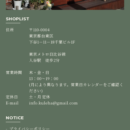
SHOPLIST
住所
〒110-0004
東京都台東区
下谷1－11－18千葉ビル1F
東京メトロ日比谷線
入谷駅 徒歩2分
営業時間
木・金・日
13：00～19：00
(月により異なります。営業日カレンダーをご確認く
ださい)
定休日
土・月 定休
E-mail
info.kuleha@gmail.com
NOTICE
プライバシーポリシー